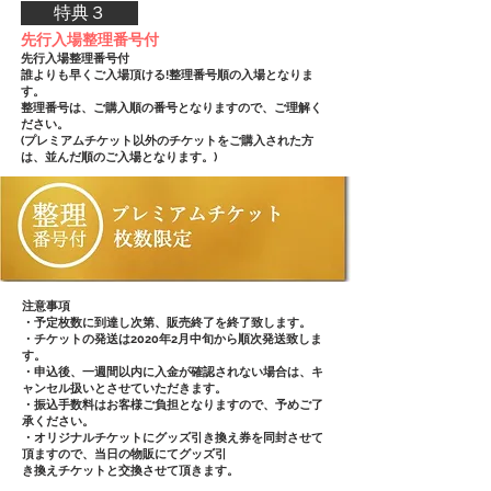
特典３
​先行入場整理番号付
先行入場整理番号付
誰よりも早くご入場頂ける!整理番号順の入場となりま
す。
整理番号は、ご購入順の番号となりますので、ご理解く
ださい。
(プレミアムチケット以外のチケットをご購入された方
は、並んだ順のご入場となります。)
​注意事項
・予定枚数に到達し次第、販売終了を終了致します。
・チケットの発送は2020年2月中旬から順次発送致しま
す。
・申込後、一週間以内に入金が確認されない場合は、キ
ャンセル扱いとさせていただきます。
・振込手数料はお客様ご負担となりますので、予めご了
承ください。
・オリジナルチケットにグッズ引き換え券を同封させて
頂ますので、当日の物販にてグッズ引
き換えチケットと交換させて頂きます。