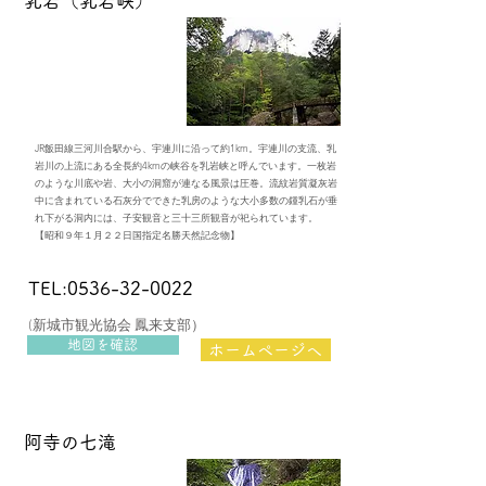
​乳岩（乳岩峡）
JR飯田線三河川合駅から、宇連川に沿って約1km。宇連川の支流、乳
岩川の上流にある全長約4kmの峡谷を乳岩峡と呼んでいます。一枚岩
のような川底や岩、大小の洞窟が連なる風景は圧巻。流紋岩質凝灰岩
中に含まれている石灰分でできた乳房のような大小多数の鍾乳石が垂
れ下がる洞内には、子安観音と三十三所観音が祀られています。
​【昭和９年１月２２日国指定名勝天然記念物】
TEL:0536-32-0022
(新城市観光協会 鳳来支部）
地図を確認
ホームページへ
​阿寺の七滝