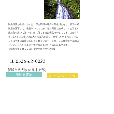
巣山高原から流れる水は、下吉田阿寺地内で阿寺川となり、礫岩の断
層崖を落下して、全長64ｍにわたる７段の階段状を成し、すばらしい
曲線美を描いて深い滝つぼに落ちる姿は幽玄そのものです。上から2
番目と5番目の滝つぼは大きな甌穴を持ち、礫岩にかかる滝のものと
しては学術上貴重なものとされています。また、この礫岩を子抱石と
もいい、これを祀ると子供が授かるという伝説があります。
​【昭和９年１月２２日国指定名勝天然記念物】
TEL:0536-62-0022
(新城市観光協会 鳳来支部）
地図を確認
ホームページへ