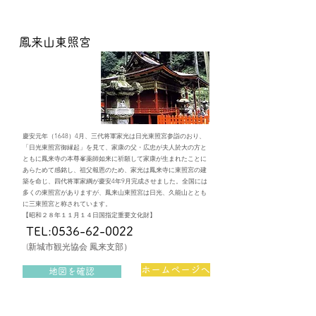
​鳳来山東照宮
慶安元年（1648）4月、三代将軍家光は日光東照宮参詣のおり、
「日光東照宮御縁起」を見て、家康の父・広忠が夫人於大の方と
ともに鳳来寺の本尊峯薬師如来に祈願して家康が生まれたことに
あらためて感銘し、祖父報恩のため、家光は鳳来寺に東照宮の建
築を命じ、四代将軍家綱が慶安4年9月完成させました。全国には
多くの東照宮がありますが、鳳来山東照宮は日光、久能山ととも
に三東照宮と称されています。
【昭和２８年１１月１４日国指定重要文化財】
TEL:0536-62-0022
(新城市観光協会 鳳来支部）
ホームページへ
地図を確認