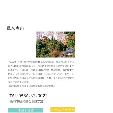
​鳳来寺山
“仏法僧”と鳴く鳥の声が聞かれる鳳来寺山は、奥三河に分布する
旧火山郡の最南端にあって、東三河平野を隔て三河湾を望む事が
出来ます。この山は、何回かの火山活動、地殻変動、風化侵食作
用によって原形を失い、現在の険しい岩山となっております。そ
の特異な山容は古くから信仰の対象とされ、多くの伝説や文学作
品が生まれています。
​【昭和６年７月３１日国指定名勝天然記念物】
TEL:0536-62-0022
(新城市観光協会 鳳来支部）
ホームページへ
地図を確認