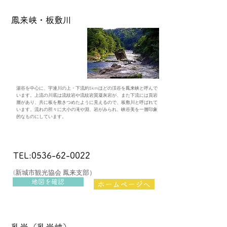
​鳳来峡・板敷川
湯谷を中心に、宇連川の上・下流約5kmほどの渓谷を鳳来峡と呼んで
います。上流の川底は流紋岩や流紋岩質凝灰岩が、また下流には頁岩
層があり、共に板を敷きつめたように見えるので、板敷川と呼ばれて
います。流れの所々に大小の滝や淵、岩がみられ、峡谷美を一層印象
的なものにしています。
TEL:0536-62-0022
(新城市観光協会 鳳来支部）
地図を確認
ホームページへ