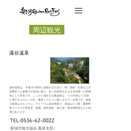
周辺観光
​湯谷温泉
湯谷温泉は、宇連川の両岸に旅館が立ち並び、桜・新緑・紅葉などが
四季折々に板敷川の清流に映え、刻一刻表情をかえる渓谷随一の景勝
地として有名です。ここから涌き出る鳳液泉は、1200年前より万病
に適するものといわれ、数多くの人々に親しまれている湯です。温泉
の泉質はカルシウム・ナトリウム塩化物泉で、泉温は52.0度、湯量豊
富でリウマチ性疾患・創傷・慢性湿疹・婦人病・更年期障害などに効
果があります。
TEL:0536-62-0022
(新城市観光協会 鳳来支部）