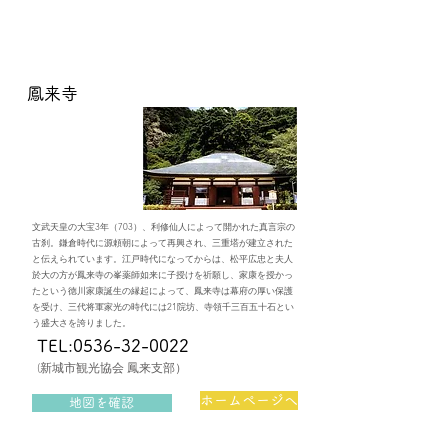
​鳳来寺
文武天皇の大宝3年（703）、利修仙人によって開かれた真言宗の
古刹。鎌倉時代に源頼朝によって再興され、三重塔が建立された
と伝えられています。江戸時代になってからは、松平広忠と夫人
於大の方が鳳来寺の峯薬師如来に子授けを祈願し、家康を授かっ
たという徳川家康誕生の縁起によって、鳳来寺は幕府の厚い保護
を受け、三代将軍家光の時代には21院坊、寺領千三百五十石とい
う盛大さを誇りました。
TEL:0536-32-0022
(新城市観光協会 鳳来支部）
ホームページへ
地図を確認