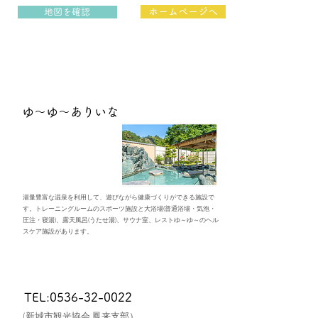
ホームページへ
地図を確認
ゆ～ゆ～ありいな
湯量豊富な温泉を利用して、遊びながら健康づくりができる施設で
す。トレーニングルームのスポーツ施設と大浴場(普通浴場・気泡・
圧注・寝湯)、露天風呂(うたせ湯)、サウナ室、レストゆ～ゆ～のヘル
スケア施設があります。
TEL:0536-32-0022
(新城市観光協会 鳳来支部）